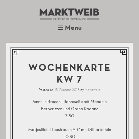
Marktweib
Apfelwein und Heimatküche
Oberursel
☰
Menu
Skip to content
WOCHENKARTE
KW 7
Posted on
13. Februar 2018
by
Marktweib
Penne in Broccoli-Rahmsoße mit Mandeln,
Berberitzen und Grana Padano
7,80
Matjesfilet „Hausfrauen Art“ mit Dillkartoffeln
10,80