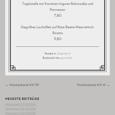
Tagliatelle mit Karotten-Ingwer-Rahmsoße und
Parmesan
7,80
Gegrilltes Lachsfilet auf Rote-Beete-Meerrettich-
Risotto
11,80
Posted in
Allgemein
|
Bookmark the
permalink
.
Post navigation
←
Wochenkarte KW 39
Wochenkarte KW 41
→
NEUESTE BEITRÄGE
Mittagstisch 07.08.2026
Mittagstisch 06.08.2026
Mittagstisch 05.08.2026