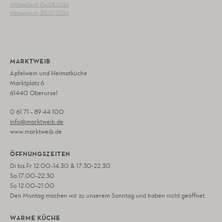
Mittagstisch 04.08.2026
Mittagstisch 30.07.2026
MARKTWEIB
Apfelwein und Heimatküche
Marktplatz 6
61440 Oberursel
0 61 71 – 89 44 100
info@marktweib.de
www.marktweib.de
ÖFFNUNGSZEITEN
Di bis Fr 12.00–14.30 & 17.30-22.30
Sa 17.00–22.30
So 12.00–21.00
Den Montag machen wir zu unserem Sonntag und haben nicht geöffnet.
WARME KÜCHE