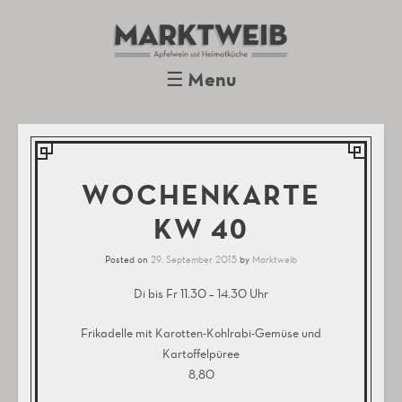
Marktweib
Apfelwein und Heimatküche
Oberursel
☰
Menu
Skip to content
WOCHENKARTE
KW 40
Posted on
29. September 2015
by
Marktweib
Di bis Fr 11.30 – 14.30 Uhr
Frikadelle mit Karotten-Kohlrabi-Gemüse und
Kartoffelpüree
8,80