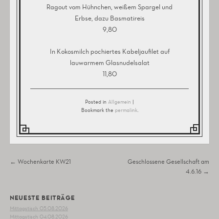
Ragout vom Hühnchen, weißem Spargel und
Erbse, dazu Basmatireis
9,80
In Kokosmilch pochiertes Kabeljaufilet auf
lauwarmem Glasnudelsalat
11,80
Posted in
Allgemein
|
Bookmark the
permalink
.
Post navigation
←
Wochenkarte KW21
Geschlossene Gesellschaft am
4.6.16
→
NEUESTE BEITRÄGE
Mittagstisch 05.08.2026
Mittagstisch 04.08.2026