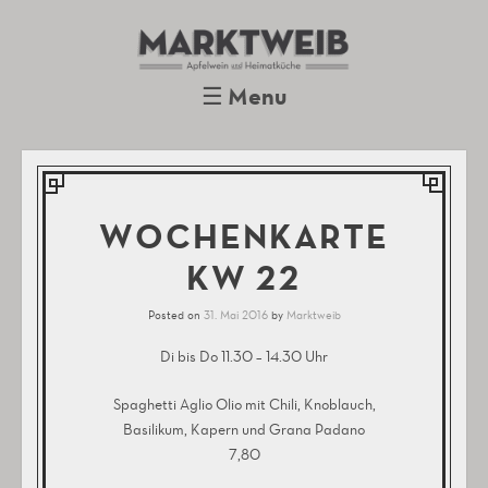
Marktweib
Apfelwein und Heimatküche
Oberursel
☰
Menu
Skip to content
WOCHENKARTE
KW 22
Posted on
31. Mai 2016
by
Marktweib
Di bis Do 11.30 – 14.30 Uhr
Spaghetti Aglio Olio mit Chili, Knoblauch,
Basilikum, Kapern und Grana Padano
7,80