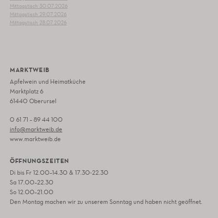
Mittagstisch 30.07.2026
Mittagstisch 29.07.2026
Mittagstisch 28.07.2026
MARKTWEIB
Apfelwein und Heimatküche
Marktplatz 6
61440 Oberursel
0 61 71 – 89 44 100
info@marktweib.de
www.marktweib.de
ÖFFNUNGSZEITEN
Di bis Fr 12.00–14.30 & 17.30-22.30
Sa 17.00–22.30
So 12.00–21.00
Den Montag machen wir zu unserem Sonntag und haben nicht geöffnet.