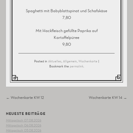
Spaghetti mit Babyblattspinat und Schafskäse
7,80
Mit Hackfleisch gefüllte Paprika auf
Kartoffelpüree
9,80
Posted in
Aktuelles
,
Allgemein
,
Wochenkarte
|
Bookmark the
permalink
.
Post navigation
←
Wochenkarte KW 12
Wochenkarte KW 14
→
NEUESTE BEITRÄGE
Mittagstisch 07.08.2026
Mittagstisch 06.08.2026
Mittagstisch 05.08.2026