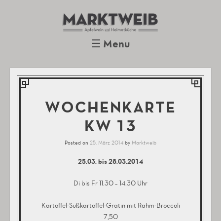
Marktweib
Apfelwein und Heimatküche
Oberursel
☰
Menu
Skip to content
WOCHENKARTE
KW 13
Posted on
25. März 2014
by
Marktweib
25.03. bis 28.03.2014
Di bis Fr 11.30 – 14.30 Uhr
Kartoffel-Süßkartoffel-Gratin mit Rahm-Broccoli
7,50