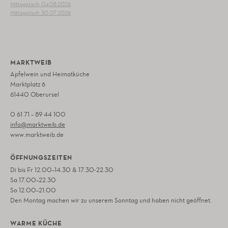
Mittagstisch 04.08.2026
Mittagstisch 30.07.2026
MARKTWEIB
Apfelwein und Heimatküche
Marktplatz 6
61440 Oberursel
0 61 71 – 89 44 100
info@marktweib.de
www.marktweib.de
ÖFFNUNGSZEITEN
Di bis Fr 12.00–14.30 & 17.30-22.30
Sa 17.00–22.30
So 12.00–21.00
Den Montag machen wir zu unserem Sonntag und haben nicht geöffnet.
WARME KÜCHE