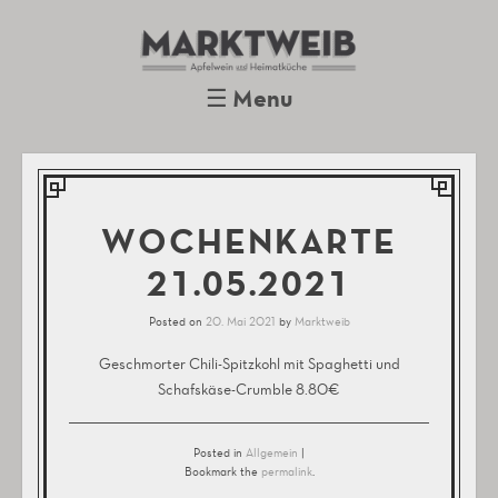
Marktweib
Apfelwein und Heimatküche
Oberursel
☰
Menu
Skip to content
WOCHENKARTE
21.05.2021
Posted on
20. Mai 2021
by
Marktweib
Geschmorter Chili-Spitzkohl mit Spaghetti und
Schafskäse-Crumble 8.80€
Posted in
Allgemein
|
Bookmark the
permalink
.