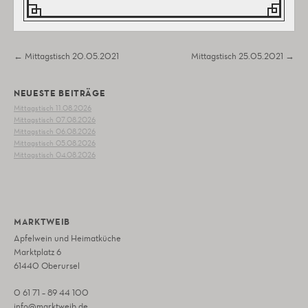
Post navigation
←
Mittagstisch 20.05.2021
Mittagstisch 25.05.2021
→
NEUESTE BEITRÄGE
Mittagstisch 11.08.2026
Mittagstisch 07.08.2026
Mittagstisch 06.08.2026
Mittagstisch 05.08.2026
Mittagstisch 04.08.2026
MARKTWEIB
Apfelwein und Heimatküche
Marktplatz 6
61440 Oberursel
0 61 71 – 89 44 100
info@marktweib.de