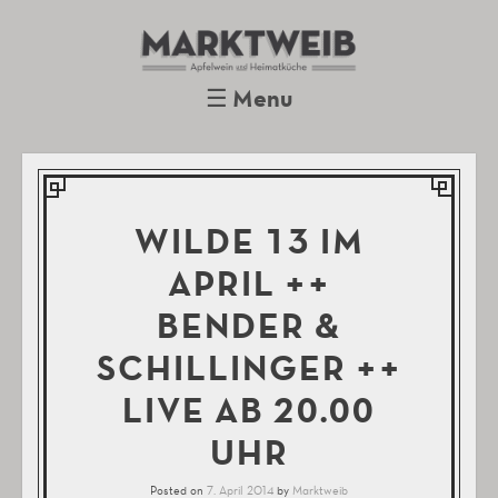
Marktweib
Apfelwein und Heimatküche
Oberursel
☰
Menu
Skip to content
WILDE 13 IM
APRIL ++
BENDER &
SCHILLINGER ++
LIVE AB 20.00
UHR
Posted on
7. April 2014
by
Marktweib