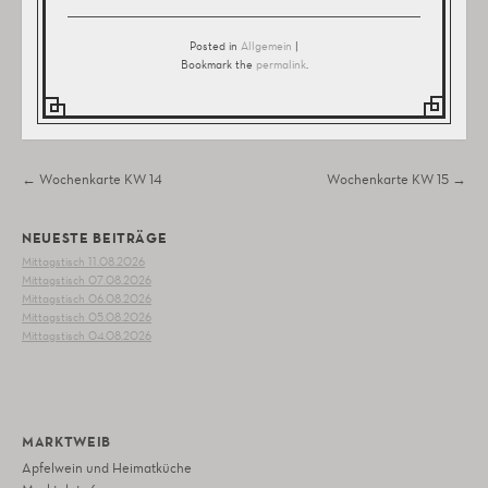
Posted in
Allgemein
|
Bookmark the
permalink
.
Post navigation
←
Wochenkarte KW 14
Wochenkarte KW 15
→
NEUESTE BEITRÄGE
Mittagstisch 11.08.2026
Mittagstisch 07.08.2026
Mittagstisch 06.08.2026
Mittagstisch 05.08.2026
Mittagstisch 04.08.2026
MARKTWEIB
Apfelwein und Heimatküche