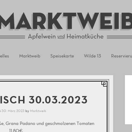
rursel
elles
Marktweib
Speisekarte
Wilde 13
Reservier
ISCH 30.03.2023
n
30. März 2023
by
Marktweib
oße, Grana Padano und geschmolzenen Tomaten
11,80€