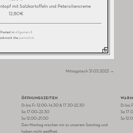
ntopf mit Salzkartoffeln und Petersiliencreme
12,80€
Posted in
Allgemein
|
ookmark the
permalink
.
Mittagstisch 31.03.2023
→
ÖFFNUNGSZEITEN
WARM
Di bis Fr 12.00–14.30 & 17.30-22.30
Di bis
Sa 17.00–22.30
Sa 17.
So 12.00–21.00
So 12.
Den Montag machen wir zu unserem Sonntag und
haben nicht geöffnet.