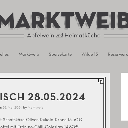
rursel
elles
Marktweib
Speisekarte
Wilde 13
Reservier
ISCH 28.05.2024
on
28. Mai 2024
by
Marktweib
it Schafskäse-Oliven-Rukola-Krone 13,50€
toffel mit Erdnuss-Chili-Coleslaw 14,80€