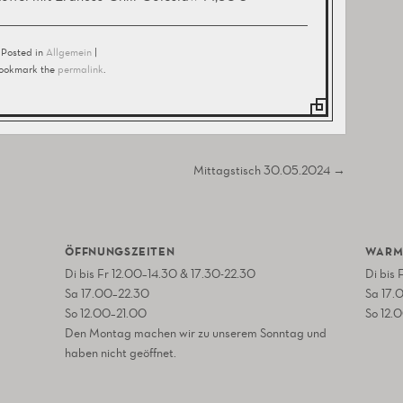
Posted in
Allgemein
|
ookmark the
permalink
.
Mittagstisch 30.05.2024
→
ÖFFNUNGSZEITEN
WARM
Di bis Fr 12.00–14.30 & 17.30-22.30
Di bis
Sa 17.00–22.30
Sa 17.
So 12.00–21.00
So 12.
Den Montag machen wir zu unserem Sonntag und
haben nicht geöffnet.