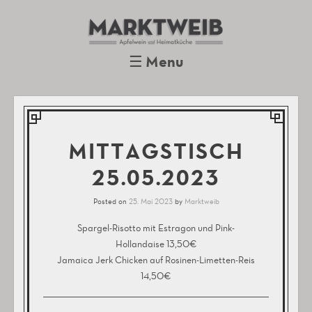
Marktweib
Apfelwein und Heimatküche
Oberursel
☰
Menu
Skip to content
MITTAGSTISCH
25.05.2023
Posted on
25. Mai 2023
by
Marktweib
Spargel-Risotto mit Estragon und Pink-
Hollandaise 13,50€
Jamaica Jerk Chicken auf Rosinen-Limetten-Reis
14,50€