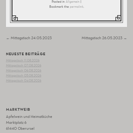
Posted in
Allgemein
|
Bookmark the
permalink
.
Post navigation
←
Mittagstisch 24.05.2023
Mittagstisch 26.05.2023
→
NEUESTE BEITRÄGE
Mittagstisch 11.08.2026
Mittagstisch 07.08.2026
Mittagstisch 06.08.2026
Mittagstisch 05.08.2026
Mittagstisch 04.08.2026
MARKTWEIB
Apfelwein und Heimatküche
Marktplatz 6
61440 Oberursel