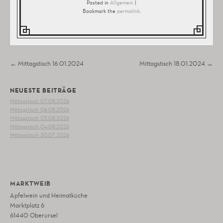
Posted in
Allgemein
|
Bookmark the
permalink
.
Post navigation
←
Mittagstisch 16.01.2024
Mittagstisch 18.01.2024
→
NEUESTE BEITRÄGE
Mittagstisch 07.08.2026
Mittagstisch 06.08.2026
Mittagstisch 05.08.2026
Mittagstisch 04.08.2026
Mittagstisch 30.07.2026
MARKTWEIB
Apfelwein und Heimatküche
Marktplatz 6
61440 Oberursel