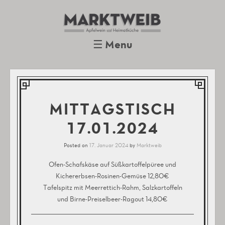
Marktweib
Apfelwein und Heimatküche
Oberursel
☰
Menu
Skip to content
MITTAGSTISCH
17.01.2024
Posted on
17. Januar 2024
by
Marktweib
Ofen-Schafskäse auf Süßkartoffelpüree und
Kichererbsen-Rosinen-Gemüse 12,80€
Tafelspitz mit Meerrettich-Rahm, Salzkartoffeln
und Birne-Preiselbeer-Ragout 14,80€