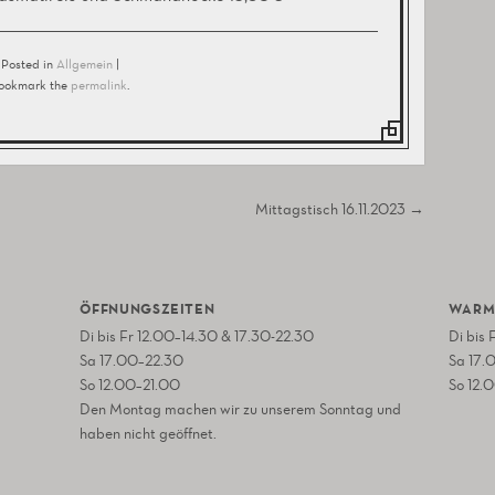
Posted in
Allgemein
|
ookmark the
permalink
.
Mittagstisch 16.11.2023
→
ÖFFNUNGSZEITEN
WARM
Di bis Fr 12.00–14.30 & 17.30-22.30
Di bis
Sa 17.00–22.30
Sa 17.
So 12.00–21.00
So 12.
Den Montag machen wir zu unserem Sonntag und
haben nicht geöffnet.