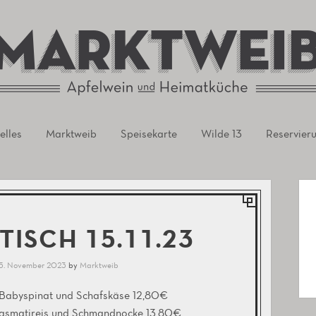
rursel
elles
Marktweib
Speisekarte
Wilde 13
Reservier
TISCH 15.11.23
5. November 2023
by
Marktweib
 Babyspinat und Schafskäse 12,80€
Basmatireis und Schmandnocke 13,80€