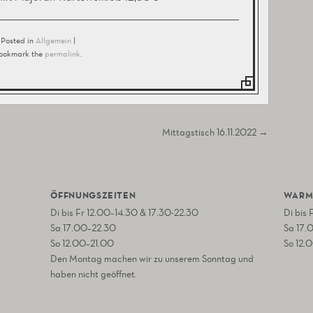
Posted in
Allgemein
|
ookmark the
permalink
.
Mittagstisch 16.11.2022
→
ÖFFNUNGSZEITEN
WARM
Di bis Fr 12.00–14.30 & 17.30-22.30
Di bis
Sa 17.00–22.30
Sa 17.
So 12.00–21.00
So 12.
Den Montag machen wir zu unserem Sonntag und
haben nicht geöffnet.