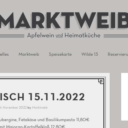
rursel
elles
Marktweib
Speisekarte
Wilde 13
Reservier
ISCH 15.11.2022
4. November 2022
by
Marktweib
ubergine, Fetakäse und Basilikumpesto 11,80€
it Majoran-Kartoffelkloß 12,80€