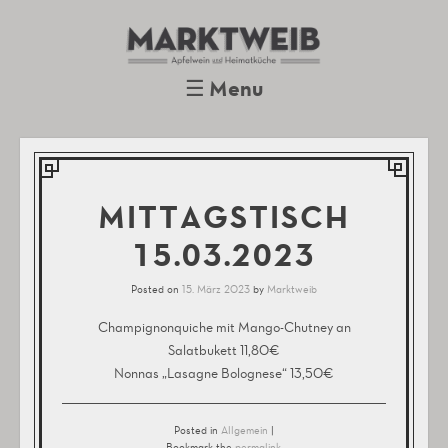
Marktweib
Apfelwein und Heimatküche
Oberursel
☰
Menu
Skip to content
MITTAGSTISCH
15.03.2023
Posted on
15. März 2023
by
Marktweib
Champignonquiche mit Mango-Chutney an
Salatbukett 11,80€
Nonnas „Lasagne Bolognese“ 13,50€
Posted in
Allgemein
|
Bookmark the
permalink
.