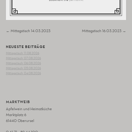
Post navigation
←
Mittagstisch 14.03.2023
Mittagstisch 16.03.2023
→
NEUESTE BEITRÄGE
Mittagstisch 11.08.2026
Mittagstisch 07.08.2026
Mittagstisch 06.08.2026
Mittagstisch 05.08.2026
Mittagstisch 04.08.2026
MARKTWEIB
Apfelwein und Heimatküche
Marktplatz 6
61440 Oberursel