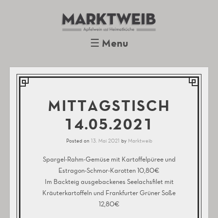
Marktweib
Apfelwein und Heimatküche
Oberursel
☰
Menu
Skip to content
MITTAGSTISCH
14.05.2021
Posted on
13. Mai 2021
by
Marktweib
Spargel-Rahm-Gemüse mit Kartoffelpüree und
Estragon-Schmor-Karotten 10,80€
Im Backteig ausgebackenes Seelachsfilet mit
Kräuterkartoffeln und Frankfurter Grüner Soße
12,80€