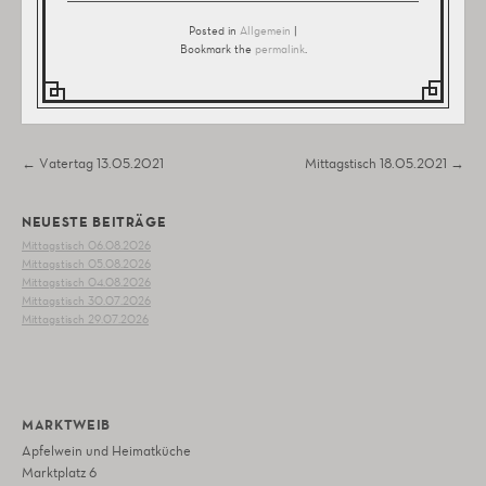
Posted in
Allgemein
|
Bookmark the
permalink
.
Post navigation
←
Vatertag 13.05.2021
Mittagstisch 18.05.2021
→
NEUESTE BEITRÄGE
Mittagstisch 06.08.2026
Mittagstisch 05.08.2026
Mittagstisch 04.08.2026
Mittagstisch 30.07.2026
Mittagstisch 29.07.2026
MARKTWEIB
Apfelwein und Heimatküche
Marktplatz 6