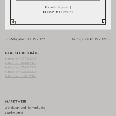
Posted in
Allgemein
|
Bookmark the
permalink
.
Post navigation
←
Mittagstisch 10.05.2022
Mittagstisch 12.05.2022
→
NEUESTE BEITRÄGE
Mittagstisch 07.08.2026
Mittagstisch 06.08.2026
Mittagstisch 05.08.2026
Mittagstisch 04.08.2026
Mittagstisch 30.07.2026
MARKTWEIB
Apfelwein und Heimatküche
Marktplatz 6