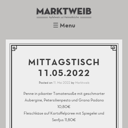
Marktweib
Apfelwein und Heimatküche
Oberursel
☰
Menu
Skip to content
MITTAGSTISCH
11.05.2022
Posted on
11. Mai 2022
by
Marktweib
Penne in pikanter Tomatensoße mit geschmorter
Aubergine, Petersilienpesto und Grana Padano
10,80€
Fleischkäse auf Kartoffelpüree mit Spiegelei und
Senfjus 11,80€