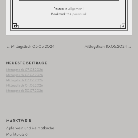
Posted in
Allgemein
|
Bookmark the
permalink
.
Post navigation
←
Mittagstisch 03.05.2024
Mittagstisch 10.05.2024
→
NEUESTE BEITRÄGE
Mittagstisch 07.08.2026
Mittagstisch 06.08.2026
Mittagstisch 05.08.2026
Mittagstisch 04.08.2026
Mittagstisch 30.07.2026
MARKTWEIB
Apfelwein und Heimatküche
Marktplatz 6