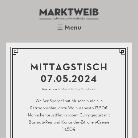
Marktweib
Apfelwein und Heimatküche
Oberursel
☰
Menu
Skip to content
MITTAGSTISCH
07.05.2024
Posted on
6. Mai 2024
by
Marktweib
Weißer Spargel mit Muschelnudeln in
Estragonrahm, dazu Walnusspesto 13,50€
Hähnchenbrustfilet in rotem Curry gegart mit
Basmati-Reis und Koriander-Zitronen-Creme
14,50€