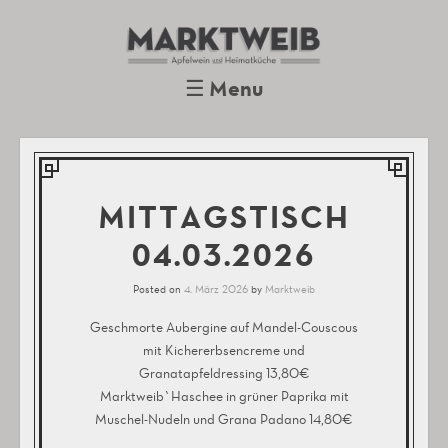
Marktweib
Apfelwein und Heimatküche
Oberursel
☰
Menu
Skip to content
MITTAGSTISCH
04.03.2026
Posted on
4. März 2026
by
Marktweib
Geschmorte Aubergine auf Mandel-Couscous
mit Kichererbsencreme und
Granatapfeldressing 13,80€
Marktweib`Haschee in grüner Paprika mit
Muschel-Nudeln und Grana Padano 14,80€