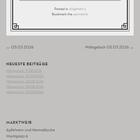
Posted in
Allgemein
|
Bookmark the
permalink
.
Post navigation
←
03.03.2026
Mittagstisch 05.03.2026
→
NEUESTE BEITRÄGE
Mittagstisch 11.08.2026
Mittagstisch 07.08.2026
Mittagstisch 06.08.2026
Mittagstisch 05.08.2026
Mittagstisch 04.08.2026
MARKTWEIB
Apfelwein und Heimatküche
Marktplatz 6