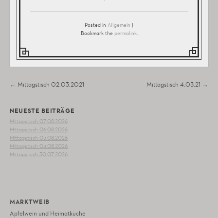
Posted in
Allgemein
|
Bookmark the
permalink
.
Post navigation
←
Mittagstisch 02.03.2021
Mittagstisch 4.03.21
→
NEUESTE BEITRÄGE
Mittagstisch 07.08.2026
Mittagstisch 06.08.2026
Mittagstisch 05.08.2026
Mittagstisch 04.08.2026
Mittagstisch 30.07.2026
MARKTWEIB
Apfelwein und Heimatküche