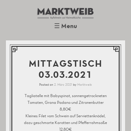
Marktweib
Apfelwein und Heimatküche
Oberursel
☰
Menu
Skip to content
MITTAGSTISCH
03.03.2021
Posted on
2. März 2021
by
Marktweib
Tagliatelle mit Babyspinat, sonnengetrockneten
Tomaten, Grana Padano und Zitronenbutter
8,80€
Kleines Filet vom Schwein auf Serviettenknödel,
dazu geschmorte Karotten und Pfefferrahmsoße
12,80€